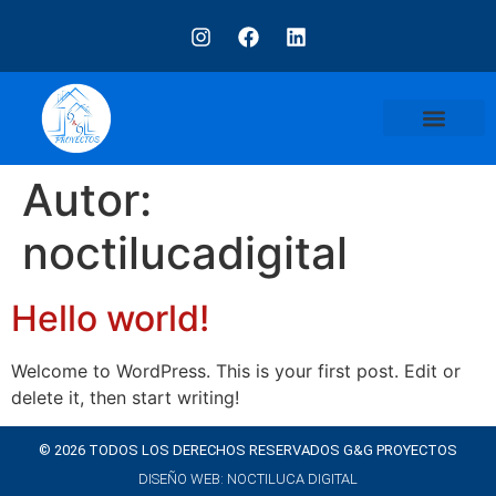
DISEÑO DE INTERIORES
CASOS DE ÉXITO
Autor:
noctilucadigital
Hello world!
Welcome to WordPress. This is your first post. Edit or
delete it, then start writing!
© 2026 TODOS LOS DERECHOS RESERVADOS G&G PROYECTOS
DISEÑO WEB: NOCTILUCA DIGITAL